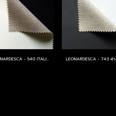
LEONARDESCA - 540 ITALIAN LINEN - OIL PRIMED - EXTRA FINE PLUS - 441 GSM.