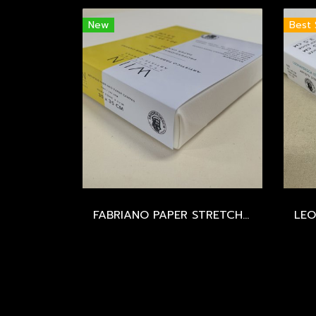
New
Best 
FABRIANO PAPER STRETCHED CANVAS - EXTRA FINE / 395 GSM