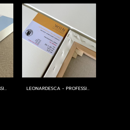
LEONARDESCA - PROFESSIONAL - ITALIAN COTTON 519 / MEDIUM / 393 GSM / UNIVERSAL PRIMED
LEONARDESCA - PROFESSIONAL STRETCHED CANVAS - SIZE 100-150 CM.