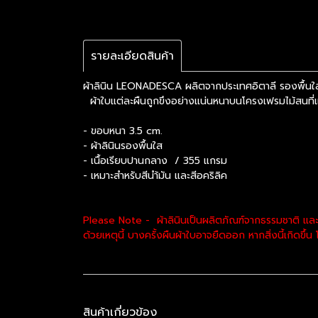
รายละเอียดสินค้า
ผ้าลินิน LEONADESCA ผลิตจากประเทศอิตาลี รองพื้นใส
ผ้าใบแต่ละผืนถูกขึงอย่างแน่นหนาบนโครงเฟรมไม้สนที่แข
- ขอบหนา 3.5 cm.
- ผ้าลินินรองพื้นใส
- เนื้อเรียบปานกลาง / 355 แกรม
- เหมาะสำหรับสีนำ้มัน และสีอคริลิค
Please Note - ผ้าลินินเป็นผลิตภัณฑ์จากธรรมชาติ และ
ด้วยเหตุนี้ บางครั้งผืนผ้าใบอาจยืดออก หากสิ่งนี้เกิดขึ
สินค้าเกี่ยวข้อง