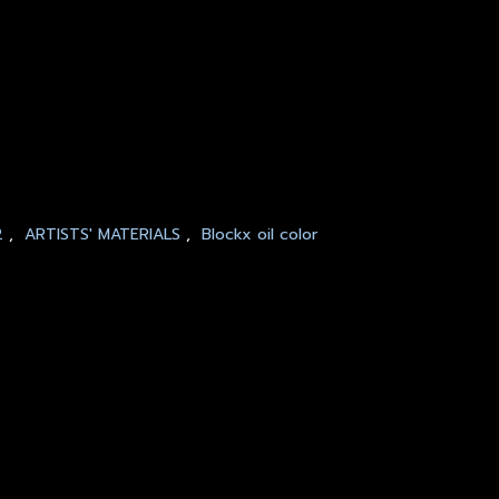
2
,
ARTISTS' MATERIALS
,
Blockx oil color