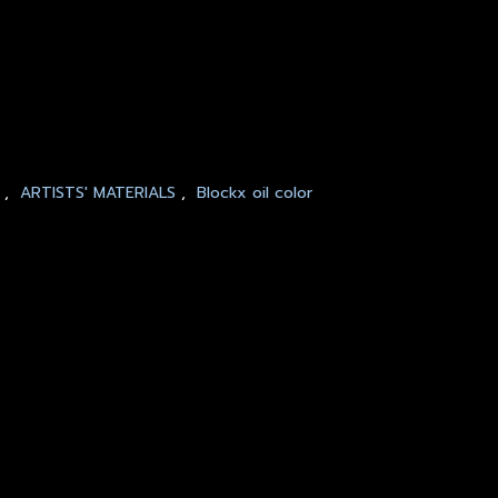
1
,
ARTISTS' MATERIALS
,
Blockx oil color